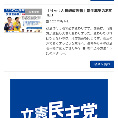
「りっけん長崎政治塾」塾生募集のお知
新着情報
らせ
2025年3月14日
政治は行う者で必ず変わります。国会は、与野
党が逆転し大きく変わりました。変わらなけれ
ばならないのは、地方議会も同じです。市民の
声で動くまっとうな政治へ。長崎から今の政治
を一緒に変えませんか？ ■ お申込み方法：下
記のボタ […]
続きを読む