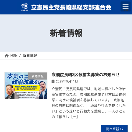
コ
ナ
ン
ビ
テ
ゲ
MENU
ン
ー
ツ
シ
へ
ョ
ス
ン
キ
に
新着情報
ッ
移
プ
動
HOME
新着情報
衆議院長崎3区候補者募集のお知らせ
新着情報
2025年9月11日
立憲民主党長崎県連では、地域に根ざした政治
を実現するため、次期国政選挙や地方自治体選
挙に向けた候補者を募集しています。 政治経
験の有無に関係なく、「地域や社会を良くした
い」という想いと行動力を重視し、一人ひとり
の「暮らし […]
続きを読む