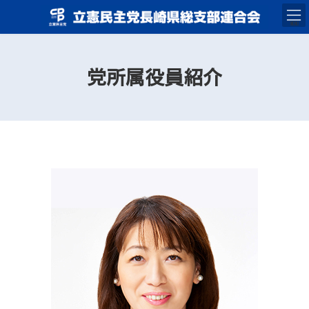
コ
ナ
ン
ビ
テ
ゲ
MENU
ン
ー
ツ
シ
へ
ョ
ス
ン
キ
に
党所属役員紹介
ッ
移
プ
動