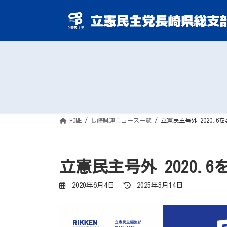
コ
ナ
ン
ビ
テ
ゲ
ン
ー
ツ
シ
へ
ョ
ス
ン
キ
に
ッ
移
プ
動
HOME
長崎県連ニュース一覧
立憲民主号外 2020.6
立憲民主号外 2020
最
2020年6月4日
2025年3月14日
終
更
新
日
時