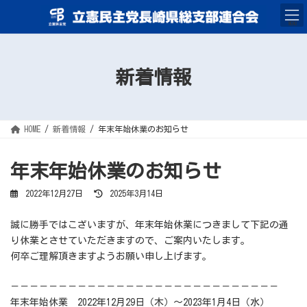
コ
ナ
ン
ビ
テ
ゲ
MENU
ン
ー
ツ
シ
へ
ョ
ス
ン
キ
に
新着情報
ッ
移
プ
動
HOME
新着情報
年末年始休業のお知らせ
年末年始休業のお知らせ
最
2022年12月27日
2025年3月14日
終
更
新
誠に勝手ではこざいますが、年末年始休業につきまして下記の通
日
時
り休業とさせていただきますので、ご案内いたします。
:
何卒ご理解頂きますようお願い申し上げます。
－－－－－－－－－－－－－－－－－－－－－－－－－－－－
年末年始休業 2022年12月29日（木）～2023年1月4日（水）