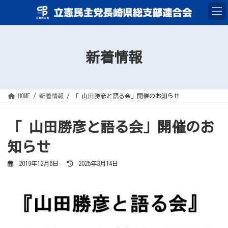
コ
ナ
ン
ビ
テ
ゲ
MENU
ン
ー
ツ
シ
へ
ョ
ス
ン
キ
に
新着情報
ッ
移
プ
動
HOME
新着情報
「 山田勝彦と語る会」開催のお知らせ
「 山田勝彦と語る会」開催のお
知らせ
最
2019年12月6日
2025年3月14日
終
更
新
日
時
: